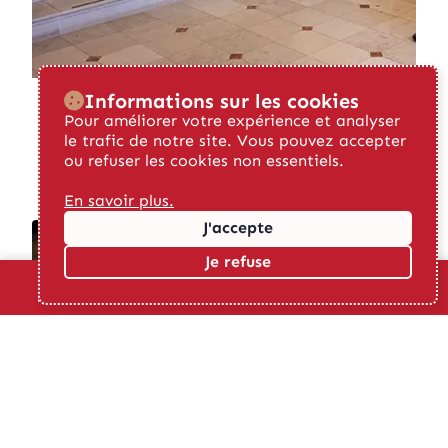
Informations sur les cookies
Pour améliorer votre expérience et analyser
arrow_forward
Voir la carte interactive
le trafic de notre site. Vous pouvez accepter
ou refuser les cookies non essentiels.
En savoir plus.
J'accepte
Je refuse
calendar_month
pin_drop
contacts
menu
search
Menu
Recherche
Évènements
Carte
Contact
Notre commune et son histoire