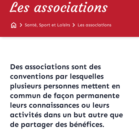
Les associations
home
chevron_right
chevron_right
Santé, Sport et Loisirs
Les associations
Des associations sont des
conventions par lesquelles
plusieurs personnes mettent en
commun de façon permanente
leurs connaissances ou leurs
activités dans un but autre que
de partager des bénéfices.