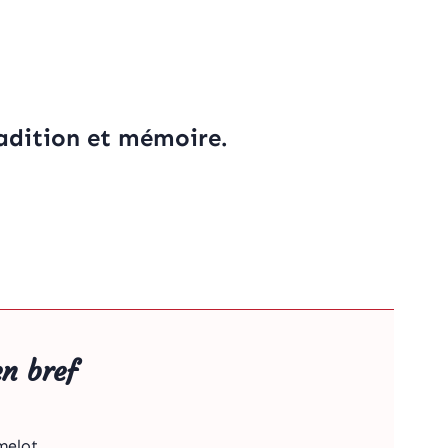
radition et mémoire.
n bref
melot