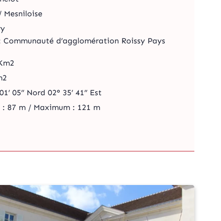
/ Mesniloise
ry
: Communauté d’agglomération Roissy Pays
/Km2
m2
1’ 05’’ Nord 02° 35’ 41’’ Est
m : 87 m / Maximum : 121 m