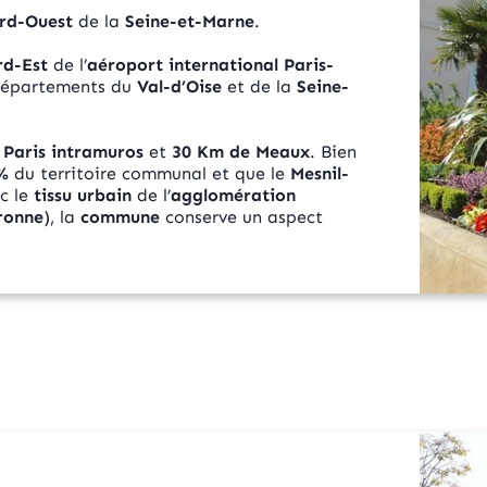
rd-Ouest
de la
Seine-et-Marne
.
rd-Est
de l’
aéroport international Paris-
 départements du
Val-d’Oise
et de la
Seine-
 Paris intramuros
et
30 Km de Meaux
. Bien
%
du territoire communal et que le
Mesnil-
c le
tissu urbain
de l’
agglomération
ronne
), la
commune
conserve un aspect