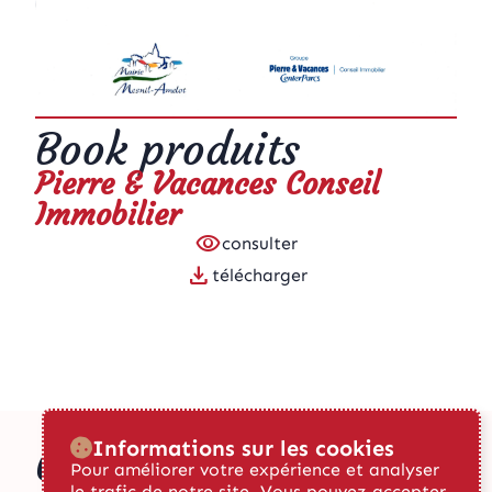
Book produits
Pierre & Vacances Conseil
Immobilier
visibility
consulter
download
télécharger
Informations sur les cookies
Consultez aussi
Pour améliorer votre expérience et analyser
le trafic de notre site. Vous pouvez accepter