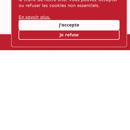
ou refuser les cookies non essentiels.
En savoir plus.
J'accepte
Accessibilité
Je refuse
calendar_month
pin_drop
contacts
menu
search
Menu
Recherche
Évènements
Carte
Contact
Accueil