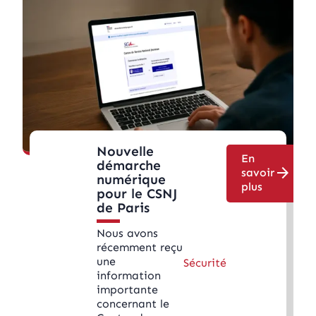
Nouvelle
En
démarche
arrow_forward
savoir
numérique
plus
pour le CSNJ
de Paris
Nous avons
récemment reçu
une
Sécurité
information
importante
concernant le