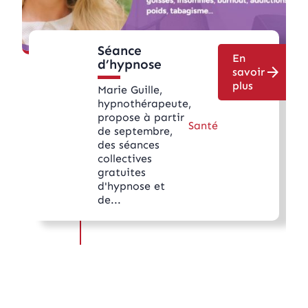
Séance
En
d’hypnose
arrow_forward
savoir
plus
Marie Guille,
hypnothérapeute,
propose à partir
Santé
de septembre,
des séances
collectives
gratuites
d'hypnose et
de...