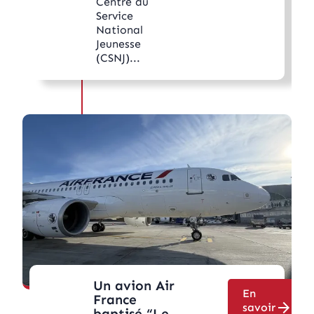
Centre du
Service
National
Jeunesse
(CSNJ)...
Un avion Air
En
France
arrow_forward
savoir
baptisé “Le