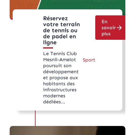
Réservez
En
votre terrain
arrow_forward
savoir
de tennis ou
plus
de padel en
ligne
Le Tennis Club
Mesnil-Amelot
Sport
poursuit son
développement
et propose aux
habitants des
infrastructures
modernes
dédiées...